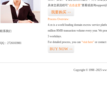
具体交易流程可
“点击这里”
查看或咨询support@
我要购买
>>
Process Overview:
4.cn is a world leading domain escrow service plat
million RMB transaction volume every year. We promi
联系我们
5 workdays.
For detailed process, you can
“visit here”
or contact
QQ：2726103981
BUY NOW
>>
Copyright © 1998 -2025 www