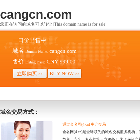
cangcn.com
您正在访问的域名可以转让!This domain name is for sale!
一口价出售中！
域名
cangcn.com
Domain Name:
售价
CNY 999.00
Listing Price:
立即购买
BUY NOW
>>
>>
域名交易方式：
通过金名网(4.cn) 中介交易
金名网(4.cn)是全球领先的域名交易服务机
简单、安全、专业的第三方服务！ 为了保证交